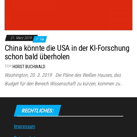
21. März 2019
0
China könnte die USA in der KI-Forschung
schon bald überholen
Von
HORST BUCHWALD
Washington, 20. 3. 2019 Die Pläne des Weißen Hauses, das
Budget für den Bereich Wissenschaft zu kürzen, kommen zu…
RECHTLICHES:
Impressum