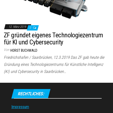
12. März 2019
0
ZF gründet eigenes Technologiezentrum
für KI und Cybersecurity
Von
HORST BUCHWALD
Friedrichshafen / Saarbrücken, 12.3.2019 Das ZF gab heute die
Gründung eines Technologiezentrums für Künstliche Intelligenz
(KI) und Cybersecurity in Saarbrücken…
RECHTLICHES:
Impressum