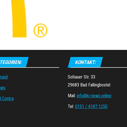
TEGORIEN:
KONTAKT:
grund
Soltauer Str. 33
29683 Bad Fallingbostel
ews
Mail:
info@ki-news.online
d Contra
Tel:
0151 / 4187 1250