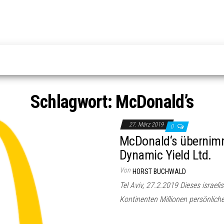
Schlagwort:
McDonald’s
27. März 2019
0
McDonald‘s übernimmt
Dynamic Yield Ltd.
Von
HORST BUCHWALD
Tel Aviv, 27.2.2019 Dieses israelis
Kontinenten Millionen persönlic