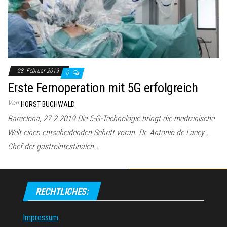
28. Februar 2019
0
Erste Fernoperation mit 5G erfolgreich
Von
HORST BUCHWALD
Barcelona, 27.2.2019 Die 5-G-Technologie bringt die medizinische
Welt einen entscheidenden Schritt voran. Dr. Antonio de Lacey ,
Chef der gastrointestinalen…
RECHTLICHES:
Impressum