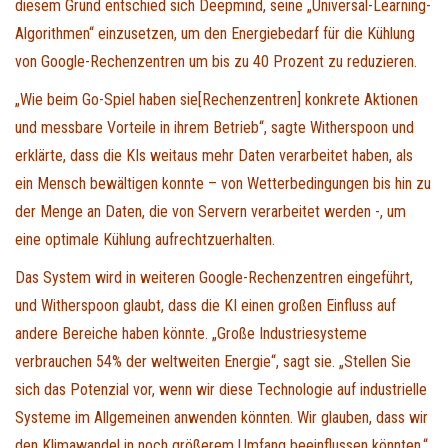
diesem Grund entschied sich Deepmind, seine „Universal-Learning-
Algorithmen“ einzusetzen, um den Energiebedarf für die Kühlung
von Google-Rechenzentren um bis zu 40 Prozent zu reduzieren.
„Wie beim Go-Spiel haben sie[Rechenzentren] konkrete Aktionen
und messbare Vorteile in ihrem Betrieb“, sagte Witherspoon und
erklärte, dass die KIs weitaus mehr Daten verarbeitet haben, als
ein Mensch bewältigen konnte – von Wetterbedingungen bis hin zu
der Menge an Daten, die von Servern verarbeitet werden -, um
eine optimale Kühlung aufrechtzuerhalten.
Das System wird in weiteren Google-Rechenzentren eingeführt,
und Witherspoon glaubt, dass die KI einen großen Einfluss auf
andere Bereiche haben könnte. „Große Industriesysteme
verbrauchen 54% der weltweiten Energie“, sagt sie. „Stellen Sie
sich das Potenzial vor, wenn wir diese Technologie auf industrielle
Systeme im Allgemeinen anwenden könnten. Wir glauben, dass wir
den Klimawandel in noch größerem Umfang beeinflussen könnten.“