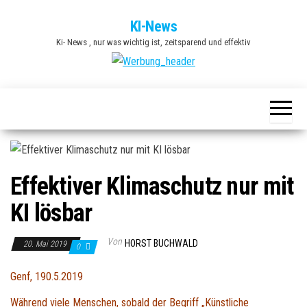
Zum
KI-News
Inhalt
Ki- News , nur was wichtig ist, zeitsparend und effektiv
springen
Effektiver Klimaschutz nur mit
KI lösbar
Von
HORST BUCHWALD
20. Mai 2019
0
Genf, 190.5.2019
Während viele Menschen, sobald der Begriff „Künstliche