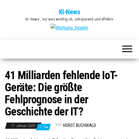
Zum
KI-News
Inhalt
Ki- News , nur was wichtig ist, zeitsparend und effektiv
springen
41 Milliarden fehlende IoT-
Geräte: Die größte
Fehlprognose in der
Geschichte der IT?
Von
HORST BUCHWALD
17. Januar 2020
0