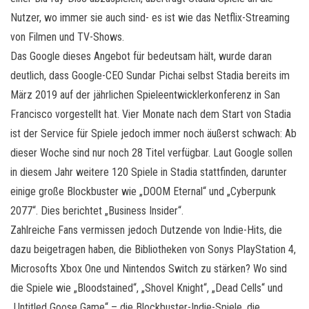
Nutzer, wo immer sie auch sind- es ist wie das Netflix-Streaming
von Filmen und TV-Shows.
Das Google dieses Angebot für bedeutsam hält, wurde daran
deutlich, dass Google-CEO Sundar Pichai selbst Stadia bereits im
März 2019 auf der jährlichen Spieleentwicklerkonferenz in San
Francisco vorgestellt hat. Vier Monate nach dem Start von Stadia
ist der Service für Spiele jedoch immer noch äußerst schwach: Ab
dieser Woche sind nur noch 28 Titel verfügbar. Laut Google sollen
in diesem Jahr weitere 120 Spiele in Stadia stattfinden, darunter
einige große Blockbuster wie „DOOM Eternal“ und „Cyberpunk
2077“. Dies berichtet „Business Insider“.
Zahlreiche Fans vermissen jedoch Dutzende von Indie-Hits, die
dazu beigetragen haben, die Bibliotheken von Sonys PlayStation 4,
Microsofts Xbox One und Nintendos Switch zu stärken? Wo sind
die Spiele wie „Bloodstained“, „Shovel Knight“, „Dead Cells“ und
„Untitled Goose Game“ – die Blockbuster-Indie-Spiele, die