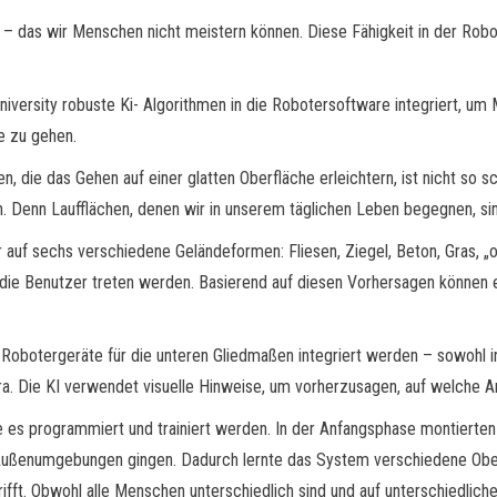
 – das wir Menschen nicht meistern können. Diese Fähigkeit in der Robot
niversity robuste Ki- Algorithmen in die Robotersoftware integriert, um
e zu gehen.
 die das Gehen auf einer glatten Oberfläche erleichtern, ist nicht so sch
ren. Denn Laufflächen, denen wir in unserem täglichen Leben begegnen, si
r auf sechs verschiedene Geländeformen: Fliesen, Ziegel, Beton, Gras, „ob
s die Benutzer treten werden. Basierend auf diesen Vorhersagen können 
Robotergeräte für die unteren Gliedmaßen integriert werden – sowohl in 
a. Die KI verwendet visuelle Hinweise, um vorherzusagen, auf welche Ar
es programmiert und trainiert werden. In der Anfangsphase montierten
d Außenumgebungen gingen. Dadurch lernte das System verschiedene Ob
ifft. Obwohl alle Menschen unterschiedlich sind und auf unterschiedliche