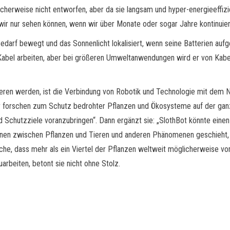
erweise nicht entworfen, aber da sie langsam und hyper-energieeffizien
r nur sehen können, wenn wir über Monate oder sogar Jahre kontinuier
 Bedarf bewegt und das Sonnenlicht lokalisiert, wenn seine Batterien a
-Kabel arbeiten, aber bei größeren Umweltanwendungen wird er von Kabe
eren werden, ist die Verbindung von Robotik und Technologie mit dem Na
r forschen zum Schutz bedrohter Pflanzen und Ökosysteme auf der ganze
Schutzziele voranzubringen“. Dann ergänzt sie: „SlothBot könnte einen
tionen zwischen Pflanzen und Tieren und anderen Phänomenen geschieht,
sache, dass mehr als ein Viertel der Pflanzen weltweit möglicherweise v
uarbeiten, betont sie nicht ohne Stolz.