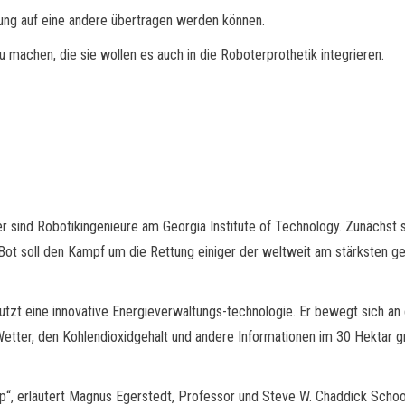
ung auf eine andere übertragen werden können.
 machen, die sie wollen es auch in die Roboterprothetik integrieren.
er sind Robotikingenieure am Georgia Institute of Technology. Zunächst s
otBot soll den Kampf um die Rettung einiger der weltweit am stärksten g
utzt eine innovative Energieverwaltungs-technologie. Er bewegt sich a
etter, den Kohlendioxidgehalt und andere Informationen im 30 Hektar g
ip“, erläutert Magnus Egerstedt, Professor und Steve W. Chaddick School