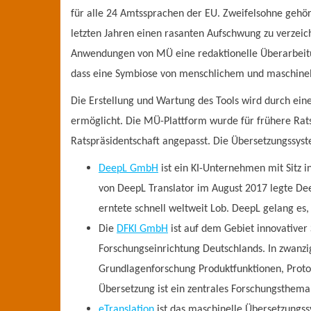
für alle 24 Amtssprachen der EU. Zweifelsohne gehör
letzten Jahren einen rasanten Aufschwung zu verzeic
Anwendungen von MÜ eine redaktionelle Überarbeitung
dass eine Symbiose von menschlichem und maschinell
Die Erstellung und Wartung des Tools wird durch e
ermöglicht. Die MÜ-Plattform wurde für frühere Rats
Ratspräsidentschaft angepasst. Die Übersetzungssy
DeepL GmbH
ist ein KI-Unternehmen mit Sitz i
von DeepL Translator im August 2017 legte Dee
erntete schnell weltweit Lob. DeepL gelang e
Die
DFKI GmbH
ist auf dem Gebiet innovativer
Forschungseinrichtung Deutschlands. In zwanz
Grundlagenforschung Produktfunktionen, Proto
Übersetzung ist ein zentrales Forschungsthema
eTranslation
ist das maschinelle Übersetzungss