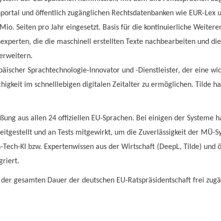
ortal und öffentlich zugänglichen Rechtsdatenbanken wie EUR-Lex 
o. Seiten pro Jahr eingesetzt. Basis für die kontinuierliche Weitere
experten, die die maschinell erstellten Texte nachbearbeiten und 
erweitern.
opäischer Sprachtechnologie-Innovator und -Dienstleister, der eine w
keit im schnelllebigen digitalen Zeitalter zu ermöglichen. Tilde hat
ung aus allen 24 offiziellen EU-Sprachen. Bei einigen der Systeme 
eitgestellt und an Tests mitgewirkt, um die Zuverlässigkeit der MÜ-
Tech-KI bzw. Expertenwissen aus der Wirtschaft (DeepL, Tilde) und ö
riert.
der gesamten Dauer der deutschen EU-Ratspräsidentschaft frei zugän