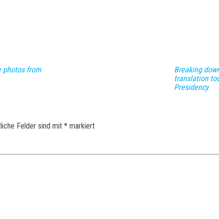
e photos from
Breaking down
translation to
Presidency
liche Felder sind mit
*
markiert