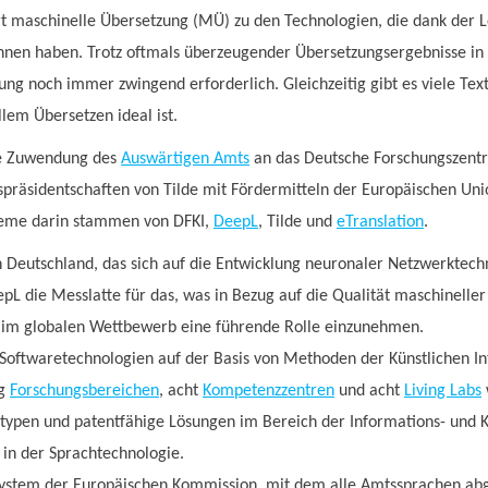
t maschinelle Übersetzung (MÜ) zu den Technologien, die dank der Le
hnen haben. Trotz oftmals überzeugender Übersetzungsergebnisse in e
 noch immer zwingend erforderlich. Gleichzeitig gibt es viele Textso
em Übersetzen ideal ist.
ine Zuwendung des
Auswärtigen Amts
an das Deutsche Forschungszentrum
präsidentschaften von Tilde mit Fördermitteln der Europäischen Unio
steme darin stammen von DFKI,
DeepL
, Tilde und
eTranslation
.
n Deutschland, das sich auf die Entwicklung neuronaler Netzwerktechn
pL die Messlatte für das, was in Bezug auf die Qualität maschinell
s, im globalen Wettbewerb eine führende Rolle einzunehmen.
 Softwaretechnologien auf der Basis von Methoden der Künstlichen In
ig
Forschungsbereichen
, acht
Kompetenzzentren
und acht
Living Labs
typen und patentfähige Lösungen im Bereich der Informations- und 
 in der Sprachtechnologie.
ystem der Europäischen Kommission, mit dem alle Amtssprachen abge