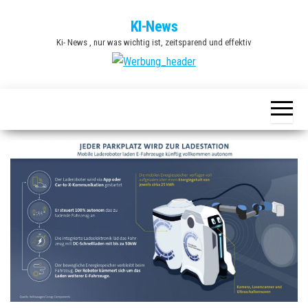
Zum
KI-News
Inhalt
Ki- News , nur was wichtig ist, zeitsparend und effektiv
springen