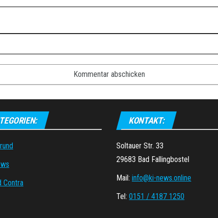
TEGORIEN:
KONTAKT:
grund
Soltauer Str. 33
29683 Bad Fallingbostel
ews
Mail:
info@ki-news.online
d Contra
Tel:
0151 / 4187 1250