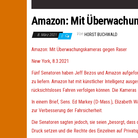
Amazon: Mit Überwachun
Von
HORST BUCHWALD
8. März 2021
0
A
mazon: Mit Überwachungskameras gegen Raser
New York, 8.3.2021
Fünf Senatoren haben Jeff Bezos und Amazon aufgefor
zu liefern. Amazon hat mit künstlicher Intelligenz aus
rücksichtsloses Fahren verfolgen können. Die Kameras 
In einem Brief, Sens. Ed Markey (D-Mass.), Elizabeth W
zur Verbesserung der Fahrsicherheit.
Die Senatoren sagten jedoch, sie seien „besorgt, das
Druck setzen und die Rechte des Einzelnen auf Privats