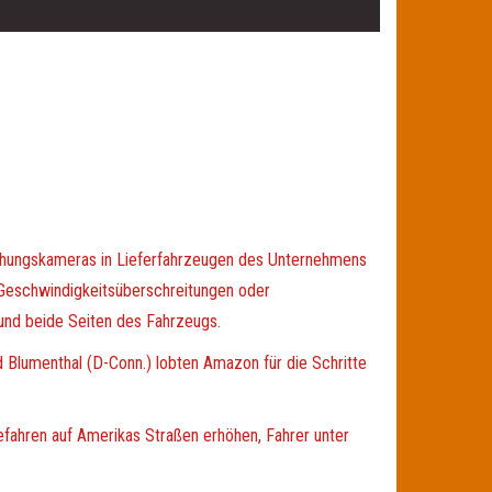
achungskameras in Lieferfahrzeugen des Unternehmens
e Geschwindigkeitsüberschreitungen oder
 und beide Seiten des Fahrzeugs.
rd Blumenthal (D-Conn.) lobten Amazon für die Schritte
fahren auf Amerikas Straßen erhöhen, Fahrer unter