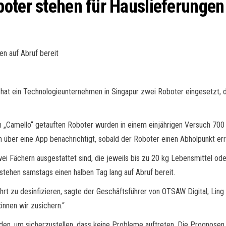
oter stehen für Hauslieferungen 
en auf Abruf bereit
at ein Technologieunternehmen in Singapur zwei Roboter eingesetzt, d
 „Camello“ getauften Roboter wurden in einem einjährigen Versuch 700
n über eine App benachrichtigt, sobald der Roboter einen Abholpunkt er
i Fächern ausgestattet sind, die jeweils bis zu 20 kg Lebensmittel oder
stehen samstags einen halben Tag lang auf Abruf bereit.
Fahrt zu desinfizieren, sagte der Geschäftsführer von OTSAW Digital, 
önnen wir zusichern.“
nden, um sicherzustellen, dass keine Probleme auftreten. Die Prognosen