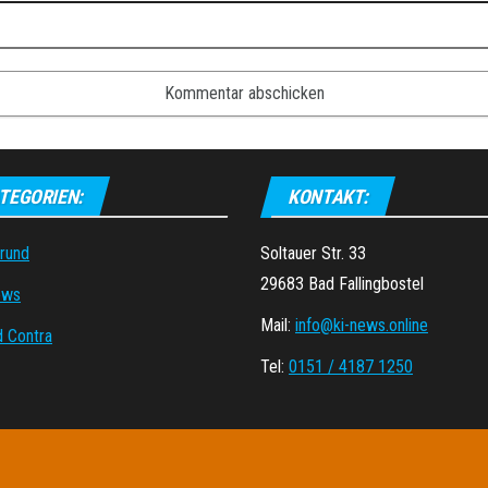
TEGORIEN:
KONTAKT:
grund
Soltauer Str. 33
29683 Bad Fallingbostel
ews
Mail:
info@ki-news.online
d Contra
Tel:
0151 / 4187 1250
Stolz präsentiert von
WordPress
|
Theme:
Envo Magazine