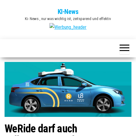
Zum
KI-News
Inhalt
Ki- News , nur was wichtig ist, zeitsparend und effektiv
springen
WeRide darf auch