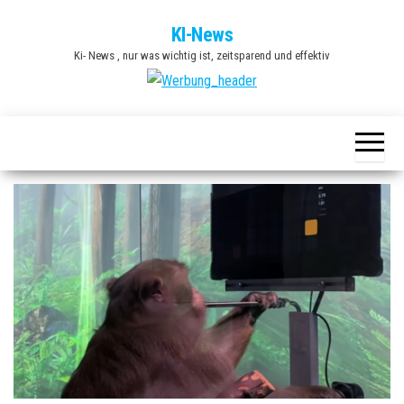
Zum
KI-News
Inhalt
Ki- News , nur was wichtig ist, zeitsparend und effektiv
springen