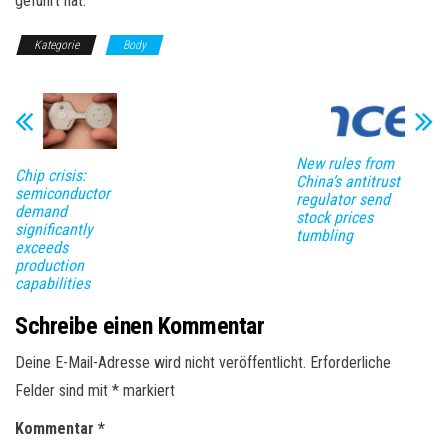
geführt hat.
Kategorie
Body
New rules from
Chip crisis:
China’s antitrust
semiconductor
regulator send
demand
stock prices
significantly
tumbling
exceeds
production
capabilities
Schreibe einen Kommentar
Deine E-Mail-Adresse wird nicht veröffentlicht.
Erforderliche
Felder sind mit
*
markiert
Kommentar
*