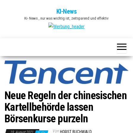
Zum
KI-News
Inhalt
Ki- News , nur was wichtig ist, zeitsparend und effektiv
springen
Neue Regeln der chinesischen
Kartellbehörde lassen
Börsenkurse purzeln
Von
HORST BUCHWALD
19. August 2021