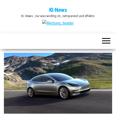
Zum
KI-News
Inhalt
Ki- News , nur was wichtig ist, zeitsparend und effektiv
springen