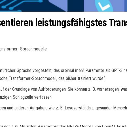
sentieren leistungsfähigstes Tr
Transformer- Sprachmodelle
türlicher Sprache vorgestellt, das dreimal mehr Parameter als GPT-3 ha
sche Transformer-Sprachmodell, das bisher trainiert wurde“.
uf der Grundlage von Aufforderungen. Sie können z. B. vorhersagen, was
inzigen Schlagzeile verfassen.
esen und anderen Aufgaben, wie z. B. Leseverständnis, gesunder Mensc
 zu den 175 Milliarden Parametern des GPT-3-Modells von OpenAI. Es i