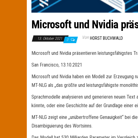
Microsoft und Nvidia prä
Von
HORST BUCHWALD
13. Oktober 2021
0
Microsoft und Nvidia präsentieren leistungsfähigstes 
San Francisco, 13.10.2021
Microsoft und Nvidia haben ein Modell zur Erzeugung na
MT-NLG als „das größte und leistungsfähigste monolithi
Sprachmodelle analysieren und generieren neuen Text a
könnte, oder eine Geschichte auf der Grundlage einer e
MT-NLG zeigt eine „unübertroffene Genauigkeit“ bei di
Disambiguierung des Wortsinns.
Das Modell hat 530 Milliarden Parameter im Vergleich