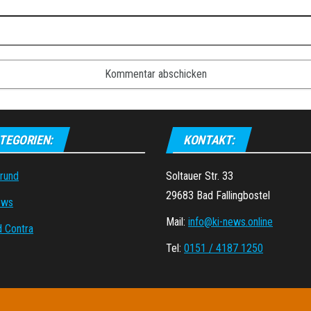
TEGORIEN:
KONTAKT:
grund
Soltauer Str. 33
29683 Bad Fallingbostel
ews
Mail:
info@ki-news.online
d Contra
Tel:
0151 / 4187 1250
Stolz präsentiert von
WordPress
|
Theme:
Envo Magazine