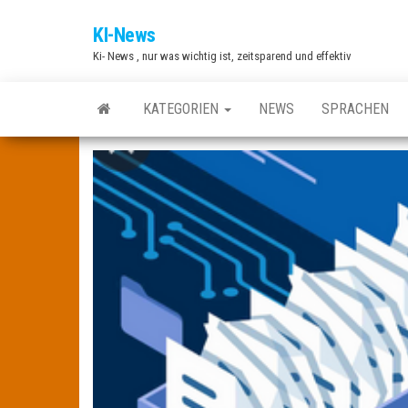
Zum
KI-News
Inhalt
Ki- News , nur was wichtig ist, zeitsparend und effektiv
springen
KATEGORIEN
NEWS
SPRACHEN