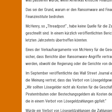
was passieren würde, wenn Amerikas kritische Finanzi
Das sei der Grund, warum er den Ransomware and Financ
Finanzinstitute bedrohen.
McHenry, so „Threadpost“ , habe keine Quelle für die Z
geschnellt sind. In einem kürzlich veröffentlichten B
letzten Jahrzehnts übertreffen könnten.
Eines der Verkaufsargumente von McHenry für die Geset
sicher, dass Berichte über Ransomware-Angriffe vertraul
werden, obwohl die Regierung oder die Gerichte von 
Im September veröffentlichte das Wall Street Journal e
die Meinung vertrat, dass das Verbot von Lösegeldgewinn
„Wir sollten Lösegelder nicht als Kosten für die Gesch
Piratentributen oder Bestechungsgeldern als Kosten des
die in einem Verbot von Lösegeldzahlungen gipfelt.“
Würde ein Verbot von Lösegeldzahlungen die Zahlungen 