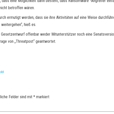
dass eine Möglichkeit darin besteht, dass Ransomware -Angreifer einf
icht betroffen wären.
ch ermutigt werden, dass sie ihre Aktivitäten auf eine Weise durchführen
weitergehen“, hieß es.
er Gesetzentwurf offenbar weder Mitunterstützer noch eine Senatsversi
frage von „Threatpost“ geantwortet.
ess
liche Felder sind mit
*
markiert