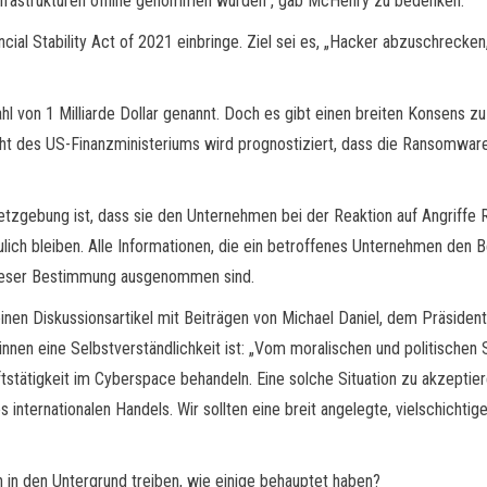
nfrastrukturen offline genommen würden“, gab McHenry zu bedenken.
ial Stability Act of 2021 einbringe. Ziel sei es, „Hacker abzuschrecke
ahl von 1 Milliarde Dollar genannt. Doch es gibt einen breiten Konsens 
ericht des US-Finanzministeriums wird prognostiziert, dass die Ransomw
zgebung ist, dass sie den Unternehmen bei der Reaktion auf Angriffe Re
ich bleiben. Alle Informationen, die ein betroffenes Unternehmen den Be
dieser Bestimmung ausgenommen sind.
inen Diskussionsartikel mit Beiträgen von Michael Daniel, dem Präsident
en eine Selbstverständlichkeit ist: „Vom moralischen und politischen St
äftstätigkeit im Cyberspace behandeln. Eine solche Situation zu akzeptie
 internationalen Handels. Wir sollten eine breit angelegte, vielschich
in den Untergrund treiben, wie einige behauptet haben?