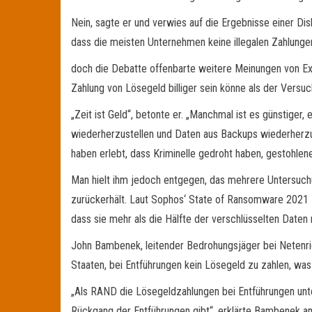
Nein, sagte er und verwies auf die Ergebnisse einer D
dass die meisten Unternehmen keine illegalen Zahlungen
doch die Debatte offenbarte weitere Meinungen von Exp
Zahlung von Lösegeld billiger sein könne als der Vers
„Zeit ist Geld“, betonte er. „Manchmal ist es günstige
wiederherzustellen und Daten aus Backups wiederherzus
haben erlebt, dass Kriminelle gedroht haben, gestohle
Man hielt ihm jedoch entgegen, das mehrere Untersuchu
zurückerhält. Laut Sophos‘ State of Ransomware 2021 Re
dass sie mehr als die Hälfte der verschlüsselten Daten 
John Bambenek, leitender Bedrohungsjäger bei Netenric
Staaten, bei Entführungen kein Lösegeld zu zahlen, was 
„Als RAND die Lösegeldzahlungen bei Entführungen unte
Rückgang der Entführungen gibt“, erklärte Bambenek 