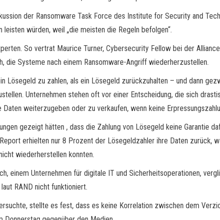
iskussion der Ransomware Task Force des Institute for Security and T
 leisten würden, weil „die meisten die Regeln befolgen“.
erten. So vertrat Maurice Turner, Cybersecurity Fellow bei der Allianc
uch, die Systeme nach einem Ransomware-Angriff wiederherzustellen.
r, ein Lösegeld zu zahlen, als ein Lösegeld zurückzuhalten – und dann g
tellen. Unternehmen stehen oft vor einer Entscheidung, die sich drasti
ne Daten weiterzugeben oder zu verkaufen, wenn keine Erpressungszahlu
ngen gezeigt hätten , dass die Zahlung von Lösegeld keine Garantie daf
port erhielten nur 8 Prozent der Lösegeldzahler ihre Daten zurück, wä
nicht wiederherstellen konnten.
h, einem Unternehmen für digitale IT und Sicherheitsoperationen, verg
laut RAND nicht funktioniert.
rsuchte, stellte es fest, dass es keine Korrelation zwischen dem Verz
am Donnerstag gegenüber den Medien.