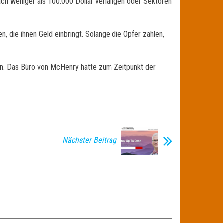
ach weniger als 100.000 Dollar verlangen oder Sektoren
, die ihnen Geld einbringt. Solange die Opfer zahlen,
on. Das Büro von McHenry hatte zum Zeitpunkt der
Nächster Beitrag