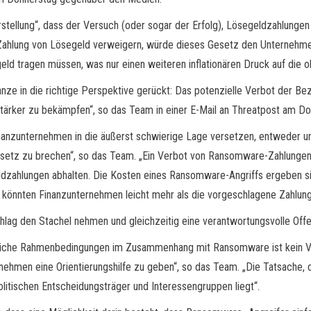
rstellung“, dass der Versuch (oder sogar der Erfolg), Lösegeldzahlung
ahlung von Lösegeld verweigern, würde dieses Gesetz den Unternehmen
ld tragen müssen, was nur einen weiteren inflationären Druck auf die o
e in die richtige Perspektive gerückt: Das potenzielle Verbot der Bez
rker zu bekämpfen“, so das Team in einer E-Mail an Threatpost am Do
anzunternehmen in die äußerst schwierige Lage versetzen, entweder u
Gesetz zu brechen“, so das Team. „Ein Verbot von Ransomware-Zahlunge
dzahlungen abhalten. Die Kosten eines Ransomware-Angriffs ergeben sic
st könnten Finanzunternehmen leicht mehr als die vorgeschlagene Zahlun
lag den Stachel nehmen und gleichzeitig eine verantwortungsvolle Offe
liche Rahmenbedingungen im Zusammenhang mit Ransomware ist kein Ver
nehmen eine Orientierungshilfe zu geben“, so das Team. „Die Tatsache, 
politischen Entscheidungsträger und Interessengruppen liegt“.