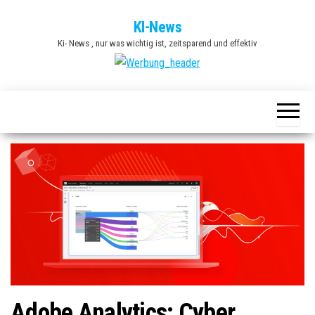
Zum
KI-News
Inhalt
Ki- News , nur was wichtig ist, zeitsparend und effektiv
springen
Adobe Analytics: Cyber