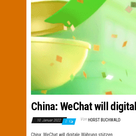
China: WeChat will digit
Von
HORST BUCHWALD
10. Januar 2022
0
China: WeChat will digitale Währung stützen