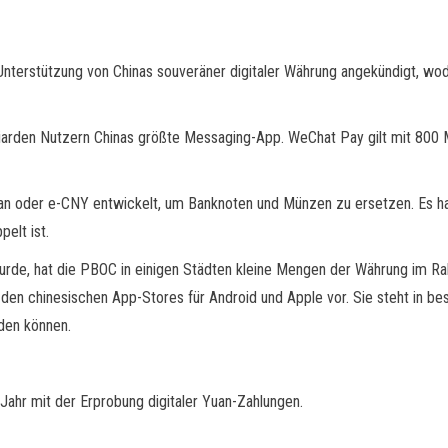
terstützung von Chinas souveräner digitaler Währung angekündigt, wodu
iarden Nutzern Chinas größte Messaging-App. WeChat Pay gilt mit 800 Mi
uan oder e-CNY entwickelt, um Banknoten und Münzen zu ersetzen. Es han
elt ist.
urde, hat die PBOC in einigen Städten kleine Mengen der Währung im Ra
 den chinesischen App-Stores für Android und Apple vor. Sie steht in b
den können.
 Jahr mit der Erprobung digitaler Yuan-Zahlungen.