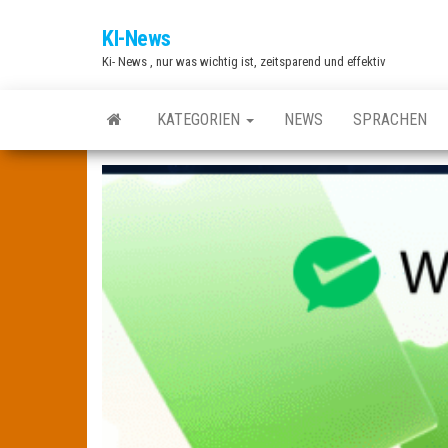
Zum
KI-News
Inhalt
Ki- News , nur was wichtig ist, zeitsparend und effektiv
springen
KATEGORIEN
NEWS
SPRACHEN