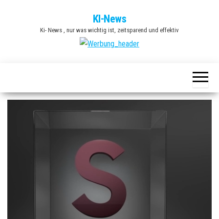
Zum
KI-News
Inhalt
Ki- News , nur was wichtig ist, zeitsparend und effektiv
springen