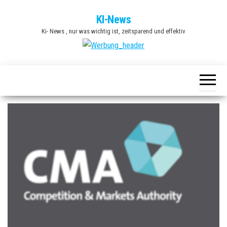
Zum
KI-News
Inhalt
Ki- News , nur was wichtig ist, zeitsparend und effektiv
springen