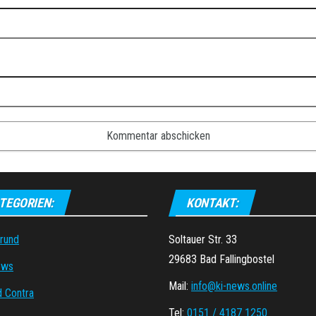
TEGORIEN:
KONTAKT:
grund
Soltauer Str. 33
29683 Bad Fallingbostel
ews
Mail:
info@ki-news.online
d Contra
Tel:
0151 / 4187 1250