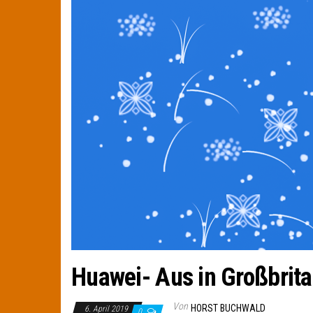
Huawei- Aus in Großbrita
Von
HORST BUCHWALD
6. April 2019
0