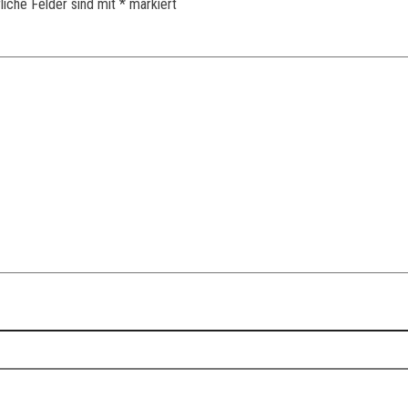
liche Felder sind mit
*
markiert