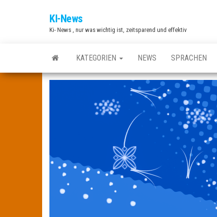
Zum
KI-News
Inhalt
Ki- News , nur was wichtig ist, zeitsparend und effektiv
springen
KATEGORIEN
NEWS
SPRACHEN